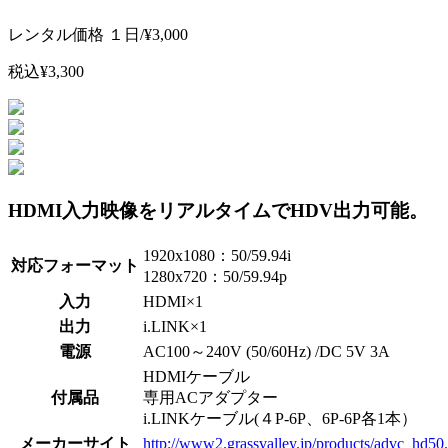
レンタル価格 １日/
¥3,000
税込¥3,300
HDMI入力映像をリアルタイムでHDV出力可能。
1920x1080：50/59.94i
対応フォーマット
1280x720：50/59.94p
入力
HDMI×1
出力
i.LINK×1
電源
AC100～240V (50/60Hz) /DC 5V 3A
HDMIケーブル
付属品
専用ACアダプター
i.LINKケーブル(４P-6P、6P-6P各1本）
メーカーサイト
http://www2.grassvalley.jp/products/advc_hd50