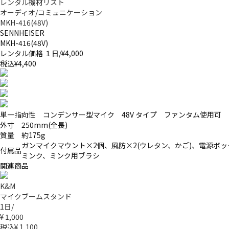
レンタル機材リスト
オーディオ/コミュニケーション
MKH-416(48V)
SENNHEISER
MKH-416(48V)
レンタル価格 １日/
¥4,000
税込¥4,400
単一指向性 コンデンサー型マイク 48V タイプ ファンタム使用可
外寸
250mm(全長)
質量
約175g
ガンマイクマウント×2個、風防×2(ウレタン、かご)、電源ボッ
付属品
ミンク、ミンク用ブラシ
関連商品
K&M
マイクブームスタンド
1日/
¥ 1,000
税込¥ 1,100